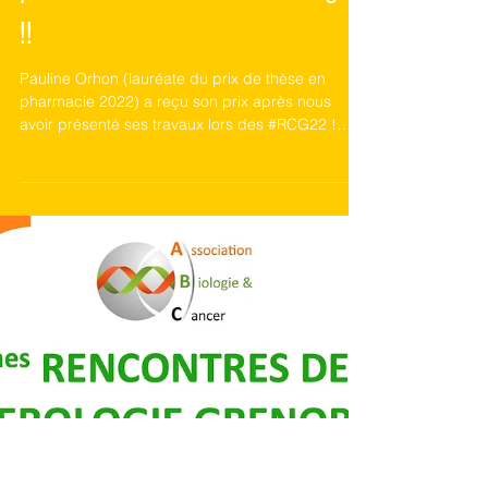
Félicitations aux Lauréates du
prix de Thèse en Cancérologie
!!
Pauline Orhon (lauréate du prix de thèse en
pharmacie 2022) a reçu son prix après nous
avoir présenté ses travaux lors des #RCG22 !
Bravo...