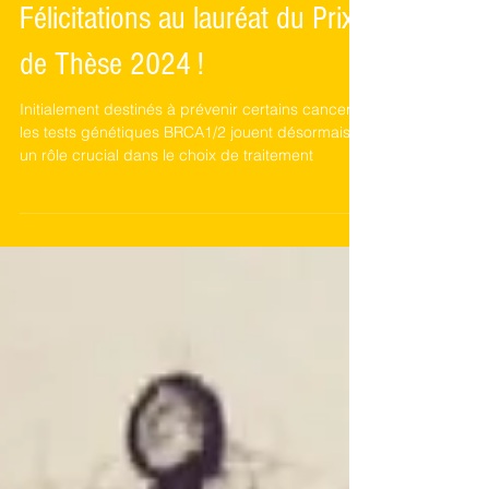
Félicitations au lauréat du Prix
de Thèse 2024 !
Initialement destinés à prévenir certains cancers,
les tests génétiques BRCA1/2 jouent désormais
un rôle crucial dans le choix de traitement