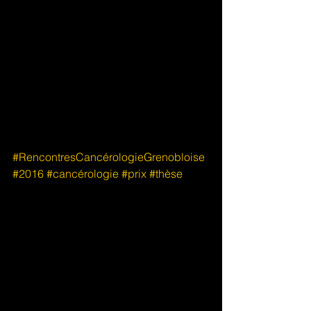
#RencontresCancérologieGrenobloise
#2016
#cancérologie
#prix
#thèse
Commentaires