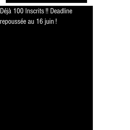
Déjà 100 Inscrits !! Deadline
repoussée au 16 juin !
Les inscriptions seront possibles sur 
place également...
dans la limite de la capacité d'accueil 
! :)