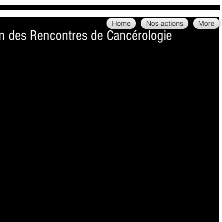
Home
Nos actions
More
ion des Rencontres de Cancérologie
nobloise s'organisent ! Les facultés de médecine et de pharmacie 
ir l'évènement qui ravira toute la communauté scientifique et 
se ! Les conférences auront lieu dans l'amphithéatre Boucherle, 
s seront dans le Hall et la salle Mazaré. 