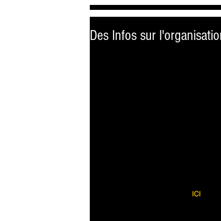
Des Infos sur l'organisat
Les rencontres de la cancérologie gre
ont donné leur accord pour accueill
médicale de la cancérologie Grenobloi
les stands des partenaires et les poster
Retrouvez les dernières infos 
ICI